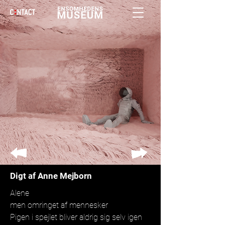
Digt af Anne Mejborn
Alene
men omringet af mennesker
Pigen i spejlet bliver aldrig sig selv igen