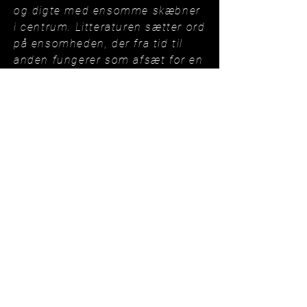
og digte med ensomme skæbner
i centrum. Litteraturen sætter ord
på ensomheden, der fra tid til
anden fungerer som afsæt for en
positiv udvikling fortællingernes
karakterer, mens den andre
gange er et uovervindeligt
livsvilkår. At læse om mennesker,
der er ensomme på samme måde
som os, kan sommetider få os til
at føle os mindre ensomme. Og
omvendt kan vi måske ligefrem
blive mere taknemmelige over
vores eget liv, når vi læser om
mennesker, der er ensomme på
en anden måde end os.
Uddrag fra artikel af Maria Sofie
Rousing.