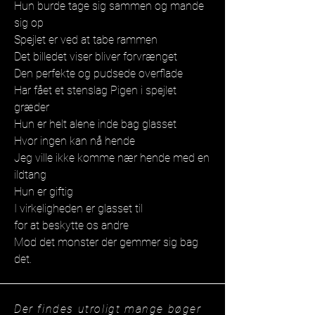
Hun burde tage sig sammen og mande
sig op
Spejlet er ved at tabe rammen
Det billedet viser bliver forvrænget
Den perfekte og pudsede overflade
Har fået et stenslag Pigen i spejlet
græder
Hun er helt alene inde bag glasset
Hvor ingen kan nå hende
Jeg ville ikke komme nær hende med en
ildtang
Hun er giftig
I virkeligheden er glasset til
for at beskytte os andre
Mod det monster der gemmer sig bag
det.
Der findes utroligt mange bøger